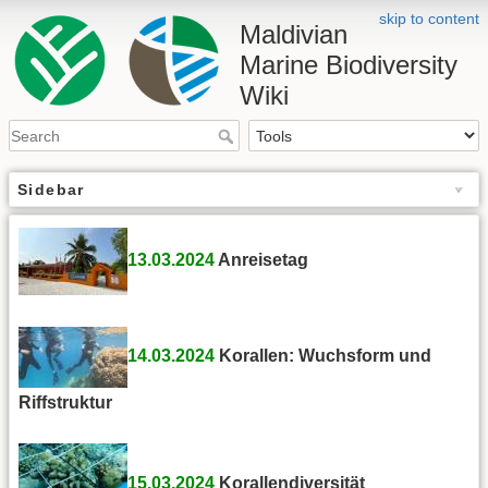
skip to content
Maldivian
Marine Biodiversity
Wiki
Sidebar
13.03.2024
Anreisetag
14.03.2024
Korallen: Wuchsform und
Riffstruktur
15.03.2024
Korallendiversität